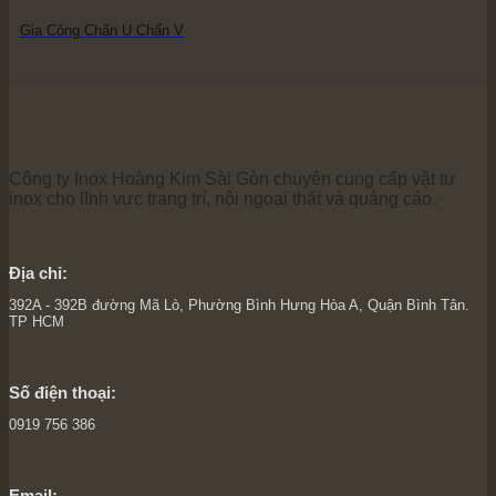
Gia Công Chấn U Chấn V
Công ty Inox Hoàng Kim Sài Gòn chuyên cung cấp vật tư
inox cho lĩnh vực trang trí, nội ngoại thất và quảng cáo.
Địa chỉ:
392A - 392B đường Mã Lò, Phường Bình Hưng Hòa A, Quận Bình Tân.
TP HCM
Số điện thoại:
0919 756 386
Email: