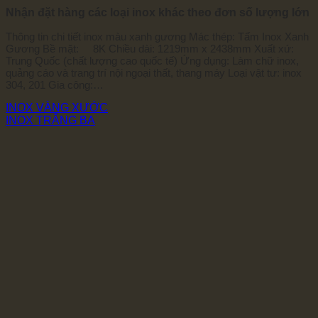
Nhận đặt hàng các loại inox khác theo đơn số lượng lớn
Thông tin chi tiết inox màu xanh gương Mác thép: Tấm Inox Xanh
Gương Bề mặt: 8K Chiều dài: 1219mm x 2438mm Xuất xứ:
Trung Quốc (chất lượng cao quốc tế) Ứng dụng: Làm chữ inox,
quảng cáo và trang trí nội ngoại thất, thang máy Loại vật tư: inox
304, 201 Gia công:…
INOX VÀNG XƯỚC
INOX TRẮNG BA