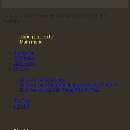
Copyright 2026 © Inox Hoàng Kim Sài Gòn All rights
reserved.
Thông tin liên hệ
Main menu
Trang chủ
Giới thiệu
Sản Phẩm
Dịch Vụ
Dịch Vụ Cắt Chữ Inox
Dịch Vụ Gia Công Thanh Inox Chấn U, Chấn V
Dịch Vụ In Hoa Văn Trang Trí Nội Thất
Tin Tức
Liên hệ